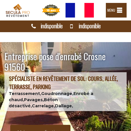
MENU
indisponible
indisponible
Entreprise pose d'enrobé Crosne
91560
SPÉCIALISTE EN REVÊTEMENT DE SOL: COURS, ALLÉE,
TERRASSE, PARKING
Terrassement,Goudronnage,Enrobé a
chaud,Pavages,Béton
désactivé,Carrelage,Dallage,