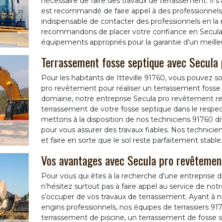
nécessaire de faire des travaux de terrassement. Il s'
est recommandé de faire appel à des professionnels 
indispensable de contacter des professionnels en la m
recommandons de placer votre confiance en Secula p
équipements appropriés pour la garantie d'un meilleu
Terrassement fosse septique avec Secula
Pour les habitants de Itteville 91760, vous pouvez sol
pro revêtement pour réaliser un terrassement fosse 
domaine, notre entreprise Secula pro revêtement resp
terrassement de votre fosse septique dans le respe
mettons à la disposition de nos techniciens 91760 di
pour vous assurer des travaux fiables. Nos technicien
et faire en sorte que le sol reste parfaitement stable
Vos avantages avec Secula pro revêtemen
Pour vous qui êtes à la recherche d’une entreprise de
n’hésitez surtout pas à faire appel au service de no
s’occuper de vos travaux de terrassement. Ayant à n
engins professionnels, nos équipes de terrassiers 917
terrassement de piscine, un terrassement de fosse 