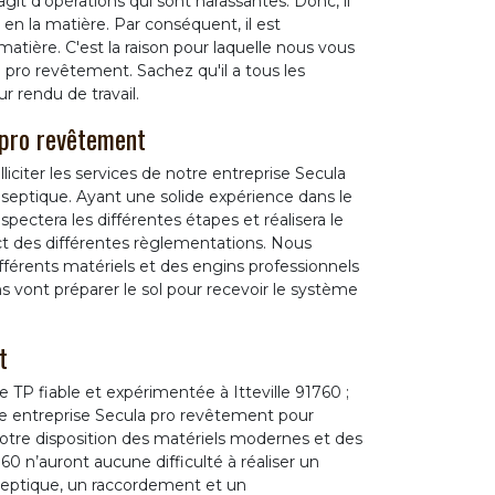
agit d'opérations qui sont harassantes. Donc, il
en la matière. Par conséquent, il est
atière. C'est la raison pour laquelle nous vous
ro revêtement. Sachez qu'il a tous les
r rendu de travail.
 pro revêtement
liciter les services de notre entreprise Secula
septique. Ayant une solide expérience dans le
ectera les différentes étapes et réalisera le
ct des différentes règlementations. Nous
fférents matériels et des engins professionnels
s vont préparer le sol pour recevoir le système
.
t
 TP fiable et expérimentée à Itteville 91760 ;
tre entreprise Secula pro revêtement pour
otre disposition des matériels modernes et des
60 n’auront aucune difficulté à réaliser un
septique, un raccordement et un