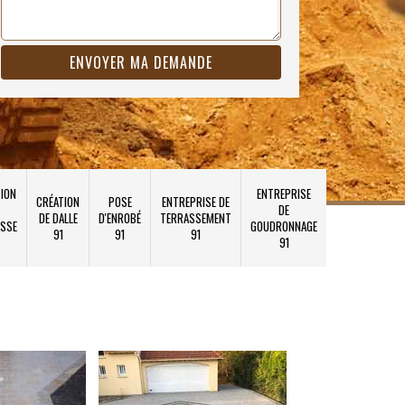
ION
ENTREPRISE
CRÉATION
POSE
ENTREPRISE DE
DE
DE DALLE
D'ENROBÉ
TERRASSEMENT
SSE
GOUDRONNAGE
91
91
91
91