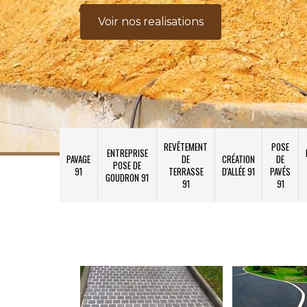
Voir nos realisations
REVÊTEMENT
POSE
ENTREPRISE
PAVAGE
DE
CRÉATION
DE
POSE DE
91
TERRASSE
D'ALLÉE 91
PAVÉS
GOUDRON 91
91
91