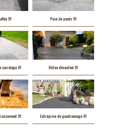
allée 91
Pose de pavés 91
e carrelage 91
Béton désactivé 91
rrassement 91
Entreprise de goudronnage 91