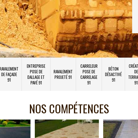
ENTREPRISE
CARRELEUR
CRÉAT
RAVALEMENT
BÉTON
POSE DE
RAVALEMENT
POSE DE
DE
DE FAÇADE
DÉSACTIVÉ
DALLAGE ET
PROJETÉ 91
CARRELAGE
TERRA
91
91
PAVÉ 91
91
91
NOS COMPÉTENCES