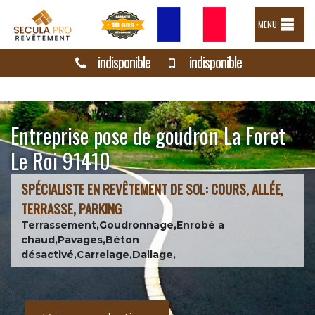
MENU
indisponible
indisponible
Entreprise pose de goudron La Foret
Le Roi 91410
SPÉCIALISTE EN REVÊTEMENT DE SOL: COURS, ALLÉE,
TERRASSE, PARKING
Terrassement,Goudronnage,Enrobé a
chaud,Pavages,Béton
désactivé,Carrelage,Dallage,