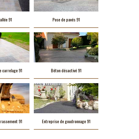
allée 91
Pose de pavés 91
e carrelage 91
Béton désactivé 91
rrassement 91
Entreprise de goudronnage 91