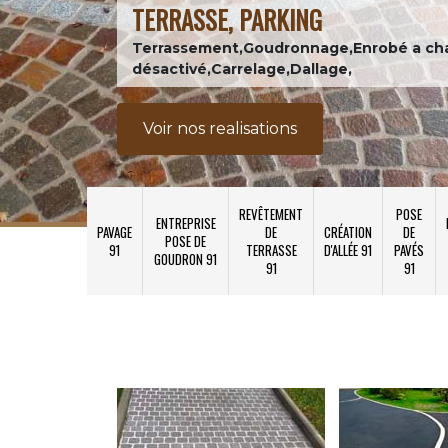
TERRASSE, PARKING
Terrassement,Goudronnage,Enrobé a ch
désactivé,Carrelage,Dallage,
Voir nos realisations
REVÊTEMENT
POSE
ENTREPRISE
PAVAGE
DE
CRÉATION
DE
POSE DE
91
TERRASSE
D'ALLÉE 91
PAVÉS
GOUDRON 91
91
91