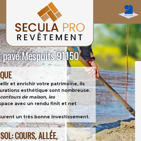
et pavé Mespuits 91150
IQUE
ir et enrichir votre patrimoine, ils
figurations esthétique sont nombreuse.
es contours de maison, les
space avec un rendu finit et net
assurent un très bonne investissement.
SOL: COURS, ALLÉE,