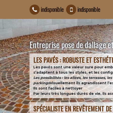
indisponible
indisponible
Entreprise pose de dallage 
LES PAVÉS : ROBUSTE ET ESTHÉT
Les pavés sont une valeur sure pour embell
s’adaptent à tous les styles, et les con
Les possibilités : les allées, les terrasses, l
parkings
Visuellement ils agrandissent l’e
Ils sont faciles à nettoyer
Par leurs très longues durés de vie, ils 
SPÉCIALISTE EN REVÊTEMENT DE 