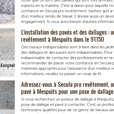
noter que ce sont des travaux qui sont très difficiles.
experts en la matière. C'est la raison pour laquell
confiance en Secula pro revêtement. Sachez qu'il a t
d'un meilleur rendu de travail. Il dresse aussi un dev
engagement. Si vous avez besoin d'autres informations,
L'installation des pavés et des dallages : 
revêtement à Mespuits dans le 91150
Des travaux indispensables sont à faire dans les jardi
des dallages et des pavés sont indispensables. Pour fai
indispensable de contacter des professionnels en l
recommander de placer votre confiance en Secula pr
matériels appropriés pour l'assurance d'un meilleur r
informations, veuillez lui passer un coup de fil.
Adressez-vous à Secula pro revêtement, un
pavé à Mespuits pour une pose de dallage
Si vous recherchez un poseur de dallage à Mespuits
pose de dallage et pavé à contacter. C’est un profes
techniciens qualifiés pour de ce genre de travaux sera