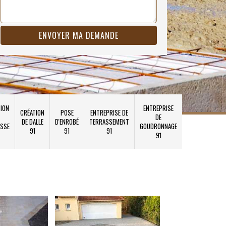
ION
ENTREPRISE
CRÉATION
POSE
ENTREPRISE DE
DE
DE DALLE
D'ENROBÉ
TERRASSEMENT
SSE
GOUDRONNAGE
91
91
91
91