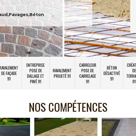
aud,Pavages,Béton
ENTREPRISE
CARRELEUR
CRÉAT
RAVALEMENT
BÉTON
POSE DE
RAVALEMENT
POSE DE
DE
DE FAÇADE
DÉSACTIVÉ
DALLAGE ET
PROJETÉ 91
CARRELAGE
TERRA
91
91
PAVÉ 91
91
91
NOS COMPÉTENCES