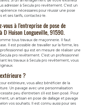
s pavés. Si un aménagement de votre extérieur
us adresser à Secula pro revêtement. C’est un
expérience nécessaires pour réussir une pose
 et ses tarifs, contactez-le.
-vous à l’entreprise de pose de
à D Huison Longueville, 91590.
comme tous travaux de maçonnerie. Il faut
e. Il est possible de travailler sur la forme, les
n professionnel qui est en mesure de réaliser une
Secula pro revêtement. C’est un professionnel
fiant les travaux à Secula pro revêtement, vous
iginaux.
extérieure ?
ur extérieure, vous allez bénéficier de la
iture. Un pavage avec une personnalisation
écessite peu d’entretien s’il est bien posé. Pour
ment, un artisan en pose de dallage et pavage
selon vos souhaits. Il est connu aussi pour ses