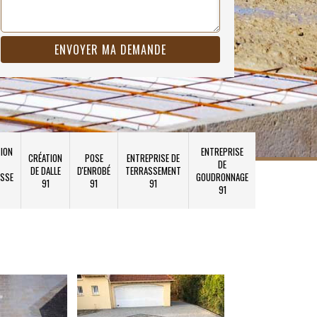
ION
ENTREPRISE
CRÉATION
POSE
ENTREPRISE DE
DE
DE DALLE
D'ENROBÉ
TERRASSEMENT
SSE
GOUDRONNAGE
91
91
91
91