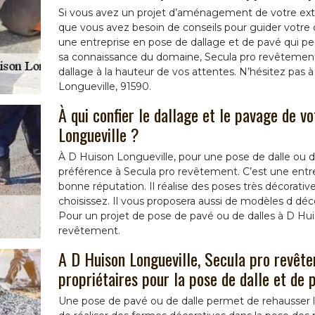
Si vous avez un projet d’aménagement de votre exté
que vous avez besoin de conseils pour guider votre 
une entreprise en pose de dallage et de pavé qui peu
sa connaissance du domaine, Secula pro revêtement 
dallage à la hauteur de vos attentes. N’hésitez pas à
Longueville, 91590.
À qui confier le dallage et le pavage de v
Longueville ?
À D Huison Longueville, pour une pose de dalle ou de
préférence à Secula pro revêtement. C’est une entre
bonne réputation. Il réalise des poses très décorati
choisissez. Il vous proposera aussi de modèles d dé
Pour un projet de pose de pavé ou de dalles à D Hui
revêtement.
A D Huison Longueville, Secula pro revête
propriétaires pour la pose de dalle et de 
Une pose de pavé ou de dalle permet de rehausser l’al