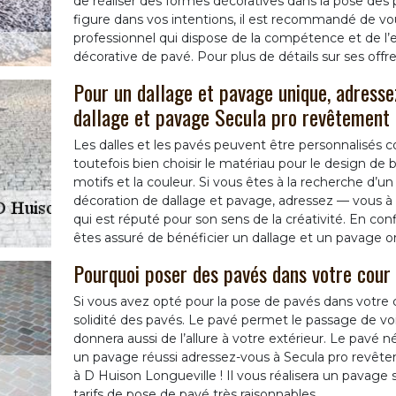
de réaliser des formes décoratives dans la pose de
figure dans vos intentions, il est recommandé de vo
professionnel qui dispose de la compétence et de l’
décorative de pavé. Pour plus de détails sur ses offres
Pour un dallage et pavage unique, adressez
dallage et pavage Secula pro revêtement 
Les dalles et les pavés peuvent être personnalisés 
toutefois bien choisir le matériau pour le design de bas
motifs et la couleur. Si vous êtes à la recherche d’u
décoration de dallage et pavage, adressez — vous à 
qui est réputé pour son sens de la créativité. En con
êtes assuré de bénéficier un dallage et un pavage or
Pourquoi poser des pavés dans votre cour 
Si vous avez opté pour la pose de pavés dans votre co
solidité des pavés. Le pavé permet le passage de vo
donnera aussi de l’allure à votre extérieur. Le pavé n
un pavage réussi adressez-vous à Secula pro revête
à D Huison Longueville ! Il vous réalisera un pavage 
tarifs de pose de pavé très raisonnables.