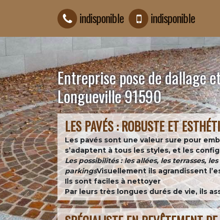
indisponible
indisponible
Entreprise pose de dallage e
Longueville 91590
LES PAVÉS : ROBUSTE ET ESTHÉT
Les pavés sont une valeur sure pour embell
s’adaptent à tous les styles, et les con
Les possibilités : les allées, les terrasses, l
parkings
Visuellement ils agrandissent l’e
Ils sont faciles à nettoyer
Par leurs très longues durés de vie, ils 