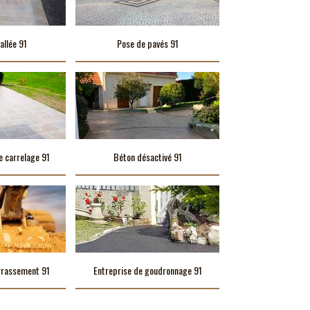
allée 91
Pose de pavés 91
e carrelage 91
Béton désactivé 91
rrassement 91
Entreprise de goudronnage 91