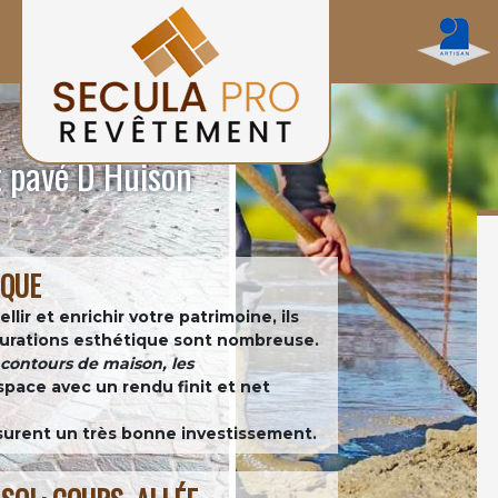
t pavé D Huison
IQUE
ir et enrichir votre patrimoine, ils
figurations esthétique sont nombreuse.
es contours de maison, les
space avec un rendu finit et net
assurent un très bonne investissement.