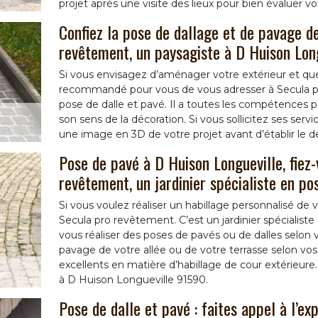
projet après une visite des lieux pour bien évaluer vot
Confiez la pose de dallage et de pavage d
revêtement, un paysagiste à D Huison Lon
Si vous envisagez d’aménager votre extérieur et que
recommandé pour vous de vous adresser à Secula pr
pose de dalle et pavé. Il a toutes les compétences po
son sens de la décoration. Si vous sollicitez ses servi
une image en 3D de votre projet avant d’établir le d
Pose de pavé à D Huison Longueville, fiez-
revêtement, un jardinier spécialiste en pos
Si vous voulez réaliser un habillage personnalisé de v
Secula pro revêtement. C’est un jardinier spécialist
vous réaliser des poses de pavés ou de dalles selon vos
pavage de votre allée ou de votre terrasse selon vos 
excellents en matière d’habillage de cour extérieure.
à D Huison Longueville 91590.
Pose de dalle et pavé : faites appel à l’e