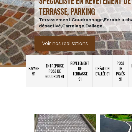
SPÉCIALISTE EN REVÊTEMENT DE 
TERRASSE, PARKING
Terrassement,Goudronnage,Enrobé a ch
désactivé,Carrelage,Dallage,
Voir nos realisations
REVÊTEMENT
POSE
ENTREPRISE
PAVAGE
DE
CRÉATION
DE
POSE DE
91
TERRASSE
D'ALLÉE 91
PAVÉS
GOUDRON 91
91
91