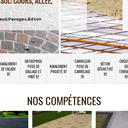
SOL: COURS, ALLÉE,
aud,Pavages,Béton
ENTREPRISE
CARRELEUR
CRÉAT
RAVALEMENT
BÉTON
POSE DE
RAVALEMENT
POSE DE
DE
DE FAÇADE
DÉSACTIVÉ
DALLAGE ET
PROJETÉ 91
CARRELAGE
TERRA
91
91
PAVÉ 91
91
91
NOS COMPÉTENCES