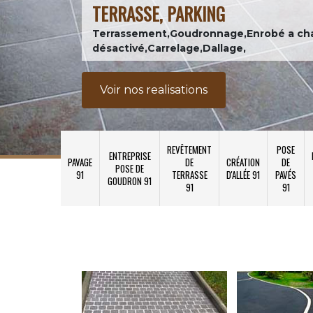
TERRASSE, PARKING
Terrassement,Goudronnage,Enrobé a ch
désactivé,Carrelage,Dallage,
Voir nos realisations
REVÊTEMENT
POSE
ENTREPRISE
PAVAGE
DE
CRÉATION
DE
POSE DE
91
TERRASSE
D'ALLÉE 91
PAVÉS
GOUDRON 91
91
91