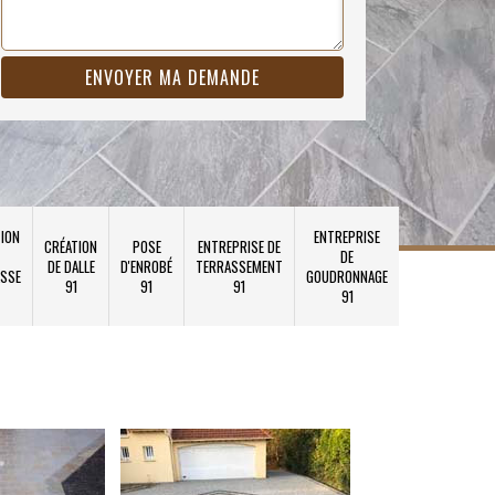
ION
ENTREPRISE
CRÉATION
POSE
ENTREPRISE DE
DE
DE DALLE
D'ENROBÉ
TERRASSEMENT
SSE
GOUDRONNAGE
91
91
91
91