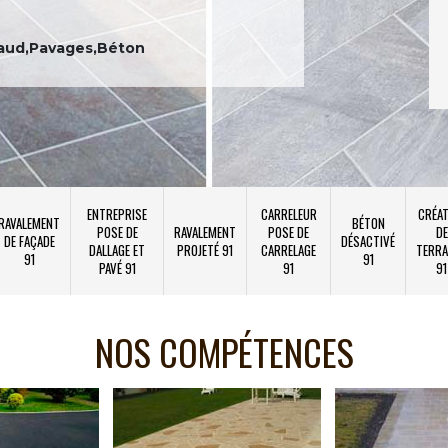
aud,Pavages,Béton
ENTREPRISE
CARRELEUR
CRÉAT
RAVALEMENT
BÉTON
POSE DE
RAVALEMENT
POSE DE
DE
DE FAÇADE
DÉSACTIVÉ
DALLAGE ET
PROJETÉ 91
CARRELAGE
TERRA
91
91
PAVÉ 91
91
91
NOS COMPÉTENCES