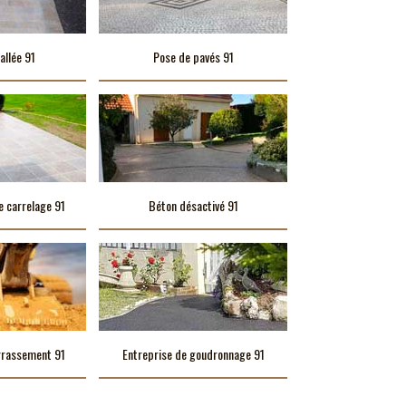
allée 91
Pose de pavés 91
e carrelage 91
Béton désactivé 91
rrassement 91
Entreprise de goudronnage 91