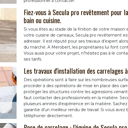
professionnel à contacter.
Fiez-vous à Secula pro revêtement pour la
bain ou cuisine.
Si vous êtes au stade de la finition de votre maison e
votre cuisine de carreaux, Secula pro revêtement es
adresser. Il est réputé pour ses travaux d’expert alor
du marché. A Merobert, les propriétaires lui font conf
Vous aussi pour votre projet, n’hésitez pas à le con
ses tarifs.
Les travaux d'installation des carrelages
Des opérations sont à faire sur les nombreuses surface
procéder à des opérations de mise en place des carr
protéger les structures contre les agressions venant de 
faut contacter des professionnels en la matière. Sec
plusieurs années d'expérience en la matière. Sachez 
garantie d'un meilleur rendu de travail. Si vous avez 
téléphoner directement.
Pose de carrelage : l’équipe de Secula pro